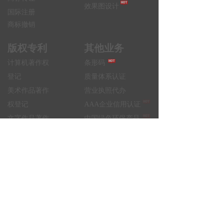
效果图设计
国际注册
商标撤销
版权专利
其他业务
计算机著作权
条形码
登记
质量体系认证
美术作品著作
营业执照代办
权登记
AAA企业信用认证
文字作品著作
中国绿色环保产品
权登记